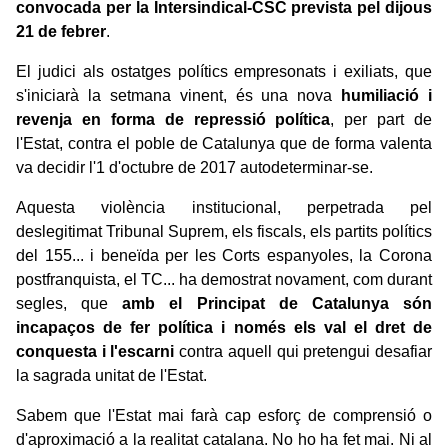
convocada per la Intersindical-CSC prevista pel dijous
21 de febrer
.
El judici als ostatges polítics empresonats i exiliats, que
s'iniciarà la setmana vinent, és una nova
humiliació i
revenja en forma de repressió política
, per part de
l'Estat, contra el poble de Catalunya que de forma valenta
va decidir l'1 d'octubre de 2017 autodeterminar-se.
Aquesta violència institucional, perpetrada pel
deslegitimat Tribunal Suprem, els fiscals, els partits polítics
del 155... i beneïda per les Corts espanyoles, la Corona
postfranquista, el TC... ha demostrat novament, com durant
segles, que
amb el Principat de Catalunya són
incapaços de fer política i només els val el dret de
conquesta i l'escarni
contra aquell qui pretengui desafiar
la sagrada unitat de l'Estat.
Sabem que l'Estat mai farà cap esforç de comprensió o
d'aproximació a la realitat catalana. No ho ha fet mai. Ni al