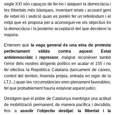
segle XXI són capaços de fer-ho i ataquen la democràcia i
les llibertats més bàsiques, inventant relats i acusant gent
de rebel·lió i sedició quan es pretén fer un referèndum i el
mitjà que es proposa per a aconseguir-ne els objectius és
la democràcia i la posterior acceptació del que decideixi la
majoria.
Entenem que
la vaga general és una eina de protesta
perfectament vàlida contra aquest Estat
antidemocràtic i repressor
, malgrat reconèixer també
l'error dels nostres dirigents polítics en acatar el 155 i no
fer efectiva la República Catalana (tancament de caixes,
control del territori, hisenda pròpia, entrada en vigor de la
LTJ...) quan les circumstàncies eren plenament favorables,
fet que probablement hauria estalviat aquest judici.
Desitgem que el poble de Catalunya mantingui una actitud
de mobilització permanent, de manera pacífica i decidida,
fins a
assolir l'objectiu desitjat: la llibertat i la