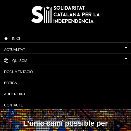
INICI
ACTUALITAT
QUI SOM
DOCUMENTACIÓ
BOTIGA
ADHEREIX-TE
CONTACTE
L’únic camí possible per