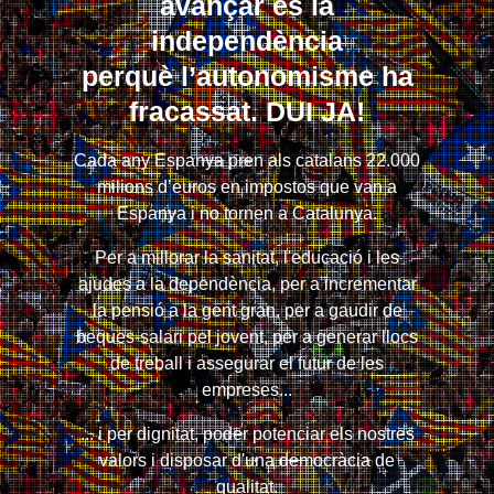
avançar és la
independència
perquè l’autonomisme ha
fracassat. DUI JA!
Cada any Espanya pren als catalans 22.000
milions d’euros en impostos que van a
Espanya i no tornen a Catalunya.
Per a millorar la sanitat, l'educació i les
ajudes a la dependència, per a incrementar
la pensió a la gent gran, per a gaudir de
beques-salari pel jovent, per a generar llocs
de treball i assegurar el futur de les
empreses...
... i per dignitat, poder potenciar els nostres
valors i disposar d'una democràcia de
qualitat.