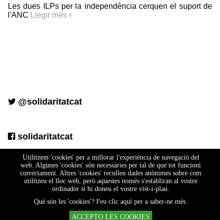
Les dues ILPs per la independència cerquen el suport de
l'ANC
Llegir més
@solidaritatcat
solidaritatcat
Utilitzem 'cookies' per a millorar l'experiència de navegació del
web. Algunes 'cookies' són necessàries per tal de que tot funcioni
correctament. Altres 'cookies' recullen dades anònimes sobre com
utilitzeu el lloc web, però aquestes només s'establiran al vostre
ordinador si hi doneu el vostre vist-i-plau.
Què són les 'cookies'? Feu clic aquí per a saber-ne més.
|
|
Disseny web
Política de cookies
Termes legals
ACCEPTO LES COOKIES