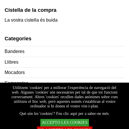
Cistella de la compra
La vostra cistella és buida
Categories
Banderes
Llibres
Mocadors
Samarretes
Utilitzem 'cookies' per a millorar l'experiència de navegació del
web. Algunes 'cookies' són necessàries per tal de que tot funcioni
Xapes
correctament. Altres 'cookies' recullen dades anònimes sobre com
utilitzeu el lloc web, però aquestes només s'establiran al vostre
ordinador si hi doneu el vostre vist-i-plau.
Què són les 'cookies'? Feu clic aquí per a saber-ne més.
|
|
Disseny web
Política de cookies
Termes legals
ACCEPTO LES COOKIES