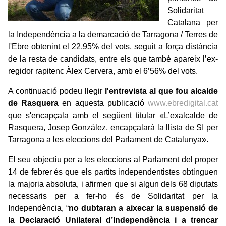
Solidaritat
Catalana per
la Independència a la demarcació de Tarragona / Terres de
l'Ebre obtenint el 22,95% del vots, seguit a força distància
de la resta de candidats, entre els que també apareix l’ex-
regidor rapitenc Àlex Cervera, amb el 6’56% del vots.
A continuació podeu llegir
l'entrevista al que fou alcalde
de Rasquera
en aquesta publicació
www.ebredigital.cat
que s'encapçala amb el següent titular «L’exalcalde de
Rasquera, Josep González, encapçalarà la llista de SI per
Tarragona a les eleccions del Parlament de Catalunya».
El seu objectiu per a les eleccions al Parlament del proper
14 de febrer és que els partits independentistes obtinguen
la majoria absoluta, i afirmen que si algun dels 68 diputats
necessaris per a fer-ho és de Solidaritat per la
Independència, “
no dubtaran a aixecar la suspensió de
la Declaració Unilateral d’Independència i a trencar