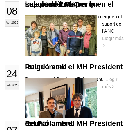
Les dues ILPs per la independència cerquen el suport de l'ANC
08
Les dues ILPs per la independència cerquen el
Abr 2025
suport de
l'ANC..
Llegir més
Reunió amb el MH President Puigdemont
24
Reunió amb el President Puigdemont..
Llegir
Feb 2025
més
Reunió amb el MH President del Parlament