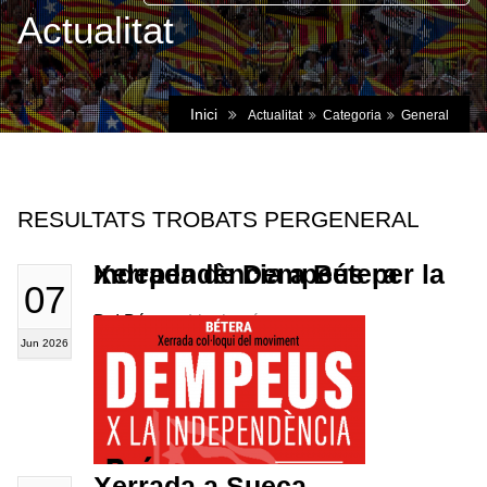
Actualitat
Inici
Actualitat
Categoria
General
RESULTATS TROBATS PERGENERAL
Xerrada de Dempeus per la Independència a Bétera
07
DxI Bétera..
Llegir més
Jun 2026
Xerrada a Sueca