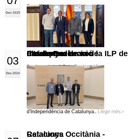
07
Reunió..
Llegir més
Gen 2025
Presentem de nou la ILP de Llei de Declaració d'Independència de Catalunya
03
Registre de la ILP de Declaració
Des 2024
d'Independència de Catalunya..
Llegir més
Relacions Occitània - Catalunya