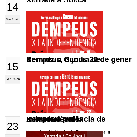
14
DxI a Sueca..
Llegir més
Mar 2026
Xerrada a Gandia de Dempeus, dijous 22 de gener
15
Gandia, DxI..
Llegir més
Gen 2026
Xerrada a València de Dempeus per la Independència
23
Xerrada a València de Dempeus per la